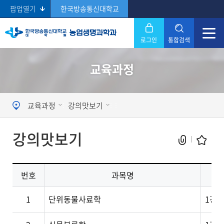
팝업열기
한국방송통신대학교
로그인
통합검색
닫기
교육과정
Search
교육과정
강의맛보기
강의맛보기
번호
과목명
현재 페이지를 즐겨찾는 메뉴로
1
단위동물사료학
1강.
등록하시겠습니까?
메뉴추가