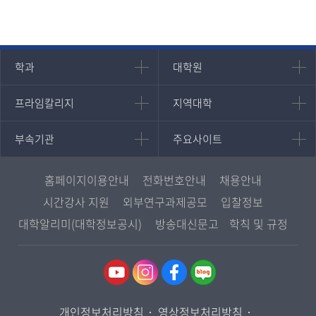
인문과학대학
대학원
학과
대학원
대학원
국어국문학과
프라임칼리지
지역대학
프라임칼리지
지역대학
경영대학원
영어영문학과
학사학위과정
지역대학 포털
중어중문학과
부속기관
주요사이트
부속기관
주요사이트
평생교육과정
서울지역대학
프랑스언어문화학과
중앙도서관
멘토링
부산지역대학
일본학과
원격교육혁신연구원
진로심리상담
홈페이지이용안내
전화번호안내
채용안내
대구경북지역대학
통합인문학연구소
교육정보화본부
시간강사 지원
외부연구과제공모
입찰정보
인천지역대학
사회과학대학
디지털미디어센터
국립대학육성사업
대학알리미(대학정보공시)
방송대신문고
학칙 및 규정
광주전남지역대학
법학과
종합교육연수원
OpenVLab
대전충남지역대학
행정학과
교양교육원
울산지역대학
경제학과
역사기록관
경기지역대학
경영학과
국제협력단
개인정보처리방침
영상정보처리방침
강원지역대학