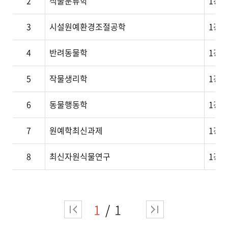
2
식물분류학
1강.
3
시설원예환경조절공학
1강.
4
반려동물학
1강.
5
작물생리학
1강.
6
동물행동학
1강.
7
원예학최신과제
1강.
8
최신자원식물연구
1강.
1
1