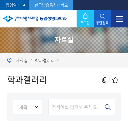
팝업열기
한국방송통신대학교
로그인
통합검색
닫기
자료실
Search
자료실
학과갤러리
학과갤러리
현재 페이지를 즐겨찾는 메뉴로
등록하시겠습니까?
메뉴추가