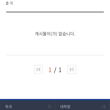
0
개
게시물이(가) 없습니다.
1
1
인문과학대학
대학원
학과
대학원