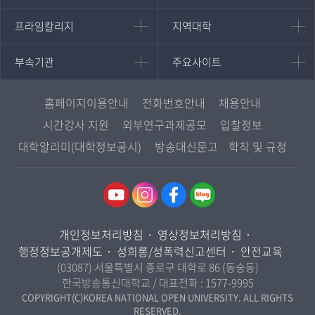
대학원
국어국문학과
프라임칼리지
지역대학
프라임칼리지
지역대학
경영대학원
영어영문학과
학사학위과정
지역대학 포털
중어중문학과
부속기관
주요사이트
부속기관
주요사이트
평생교육과정
서울지역대학
프랑스언어문화학과
중앙도서관
멘토링
부산지역대학
일본학과
원격교육혁신연구원
진로심리상담
홈페이지이용안내
전화번호안내
채용안내
대구경북지역대학
통합인문학연구소
교육정보화본부
시간강사 지원
외부연구과제공모
입찰정보
인천지역대학
사회과학대학
디지털미디어센터
국립대학육성사업
대학알리미(대학정보공시)
방송대신문고
학칙 및 규정
광주전남지역대학
법학과
종합교육연수원
OpenVLab
대전충남지역대학
행정학과
교양교육원
울산지역대학
경제학과
역사기록관
경기지역대학
경영학과
국제협력단
개인정보처리방침
영상정보처리방침
강원지역대학
무역학과
산학협력단
행정정보공개제도
성희롱/성폭력신고센터
안전교육
충북지역대학
미디어영상학과
(03087) 서울특별시 종로구 대학로 86 (동숭동)
인권센터
전북지역대학
한국방송통신대학교 / 대표전화 :
1577-9995
도시콘텐츠·관광학과
경남지역대학
COPYRIGHT(C)KOREA NATIONAL OPEN UNIVERSITY. ALL RIGHTS
사회복지연계전공
RESERVED.